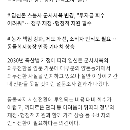
세
보
기
# 임신돈 스톨사 군사사육 변경, "투자금 회수
로
어려워"… 정부 재정·행정적 지원 필수
제
목
,
# 농가 책임 강화, 제도 개선, 소비자 인식도 필요…
작
동물복지농장 인증 기대치 상승
성
일
,
2030년 축산법 개정에 따라 임신돈 군사사육의
작
의무전환을 앞둔 가운데 대부분의 양돈농가에서
성
의무전환 사실을 인지하고 있으나 절반 이상이 기간
자
,
내 전환을 못할 것이란 설문조사 결과가 나왔다.
첨
부
동물복지 시설전환에 투입되는 비용 대비 회수가
파
일
어렵고, 까다로운 관리 등 어려움이 뒤따라 정부의
,
재정·행정적 지원과 함께 가격 상승 등 소비자의
내
인식전환이 필요하다는 의견이다.
용
을