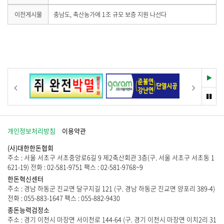
음
기
게
이
이전게시물
충남도, 축산농가에 1조 규모 보증 지원 나선다
시
전
물
게
이
시
없
물
습
이
니
없
다
습
재
이전
다음
.
니
생
다
멈
.
춤
개인정보처리방침
이용약관
(사)대한한돈협회
주소 : 서울 서초구 서초중앙로6길 9 제2축산회관 3층(구. 서울 서초구 서초동 1
621-19) 전화 : 02-581-9751 팩스 : 02-581-9768~9
한돈혁신센터
주소 : 경남 하동군 진교면 달구지길 121 (구. 경남 하동군 진교면 양포리 389-4)
전화 : 055-883-1647 팩스 : 055-882-9430
종돈능력검정소
주소 : 경기 이천시 마장면 서이천로 144-64 (구. 경기 이천시 마장면 이치2리 31