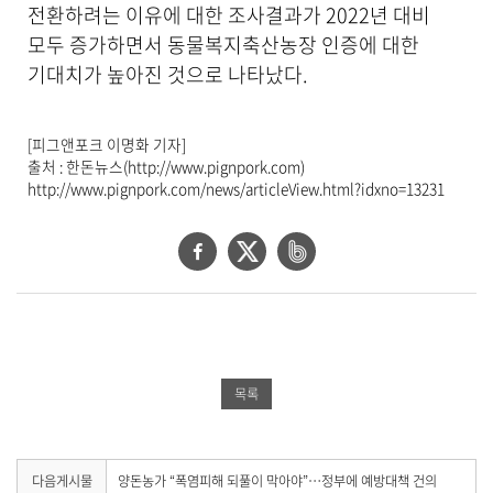
전환하려는 이유에 대한 조사결과가 2022년 대비
모두 증가하면서 동물복지축산농장 인증에 대한
기대치가 높아진 것으로 나타났다.
[피그앤포크 이명화 기자]
출처 : 한돈뉴스(http://www.pignpork.com)
http://www.pignpork.com/news/articleView.html?idxno=13231
페
트
네
이
위
이
스
터
버
북
공
밴
공
유
드
목록
유
하
공
하
기
유
기
하
다
다음게시물
양돈농가 “폭염피해 되풀이 막아야”…정부에 예방대책 건의