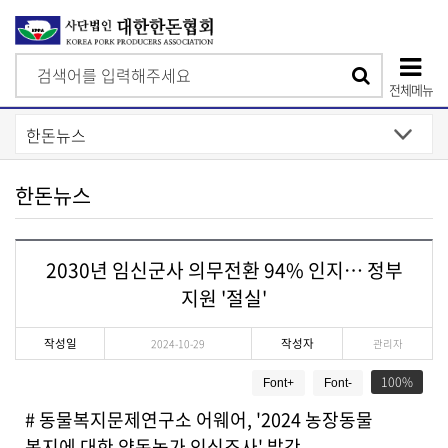
검
검
색
전체메뉴
색
상
단
모
한돈뉴스
바
일
2030년 임신군사 의무전환 94% 인지… 정부
메
지원 '절실'
뉴
작성일
작성자
2024-10-29
관리자
게
100
Font+
Font-
시
물
# 동물복지문제연구소 어웨어, '2024 농장동물
상
복지에 대한 양돈농가 인식조사' 발간