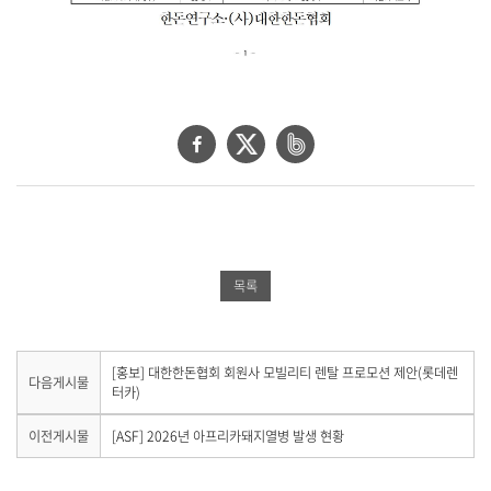
을
제
공
합
니
다
.
페
트
네
이
위
이
스
터
버
북
공
밴
공
유
드
목록
유
하
공
하
기
유
기
하
다
[홍보] 대한한돈협회 회원사 모빌리티 렌탈 프로모션 제안(롯데렌
다음게시물
음
터카)
기
게
시
이
이전게시물
[ASF] 2026년 아프리카돼지열병 발생 현황
물
전
이
게
없