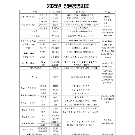
세
보
기
로
제
목
,
작
성
일
,
작
성
자
,
첨
부
파
일
,
내
용