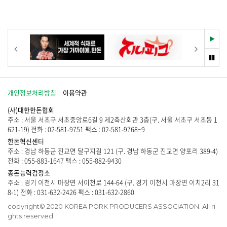
시
습
물
니
이
다
없
.
습
재
이전
다음
니
생
다
멈
.
춤
개인정보처리방침
이용약관
(사)대한한돈협회
주소 : 서울 서초구 서초중앙로6길 9 제2축산회관 3층(구. 서울 서초구 서초동 1
621-19) 전화 : 02-581-9751 팩스 : 02-581-9768~9
한돈혁신센터
주소 : 경남 하동군 진교면 달구지길 121 (구. 경남 하동군 진교면 양포리 389-4)
전화 : 055-883-1647 팩스 : 055-882-9430
종돈능력검정소
주소 : 경기 이천시 마장면 서이천로 144-64 (구. 경기 이천시 마장면 이치2리 31
8-1) 전화 : 031-632-2426 팩스 : 031-632-2860
copyright© 2020 KOREA PORK PRODUCERS ASSOCIATION. All ri
ghts reserved