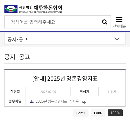
검
검
색
전체메뉴
색
상
단
모
공지·공고
바
일
[안내] 2025년 양돈경영지표
메
뉴
작성일
작성자
2026-07-06
관리자
첨부파일
2025년 양돈경영지표_게시용.hwp
다
운
게
로
드
100
Font+
Font-
시
물
상