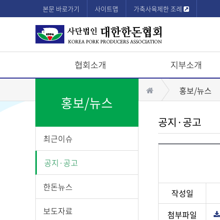
본문 바로가기
사이트맵
가축사육제한 조례
협회소개
지부소개
상
홈
홍보/뉴스
단
홍보/뉴스
모
공지·공고
바
최근이슈
일
메
공지·공고
뉴
한돈뉴스
작성일
보도자료
첨부파일