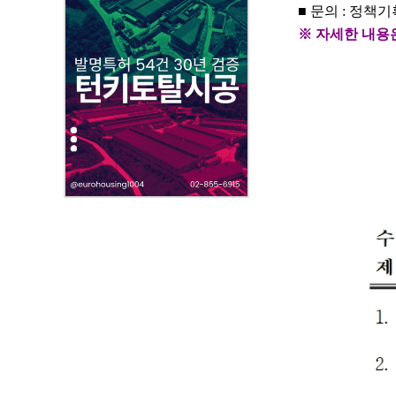
,
■
문의
:
정책기획팀
작
※
자세한 내용
성
자
,
첨
부
파
일
,
내
용
을
제
공
합
니
다
.