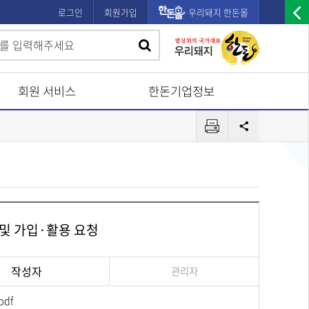
로그인
회원가입
우리돼지 한돈몰
우
검
검
측
색
광
색
고
회원 서비스
한돈기업정보
배
프
너
공
린
유
열
터
기
 및 가입·활용 요청
작성자
관리자
df