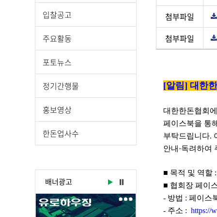
입찰공고
첨부파일
주요활동
첨부파일
게
포토뉴스
시
물
정기간행물
[알림] 대한
상
세
홍보영상
대한한돈협회에
보
기
페이스북을 통해
한돈업사수
로
부탁드립니다. 
제
안내·독려하여 
목
,
■
목적 및 역할
배너광고
작
■
협회장 페이스
성
-
방법
:
페이스북
일
- 주소 :
https:/