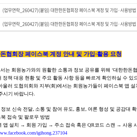
운
로
(업무연락_260427)(붙임) 대한한돈협회장 페이스북 계정 및 가입·사용방법 
드
다
운
로
(업무연락_260427)(붙임) 대한한돈협회장 페이스북 계정 및 가입·사용방법 
드
다
운
로
드
한돈협회장 페이스북 계정 안내 및 가입
·
활용 요청
서는 회원농가와의 원활한 소통과 정보 공유를 위해
‘
대한한돈협
 정책 대응 현황 및 주요 활동 사항 등을 빠르게 확인하실 수 있
아울러 도협의회와 지부(회)에서는 회원농가들이 페이스북 앱 설
주시기 바랍니다.
:
정보 신속 전달
,
소통 및 참여 유도
,
홍보
,
여론 형성 및 공감대 확
북 접속 및 팔로우 방법
 앱 설치
→ 회원 가입 →
주소 접속 혹은 QR코드 스캔
→
사용 
/www.facebook.com/igihong.237104