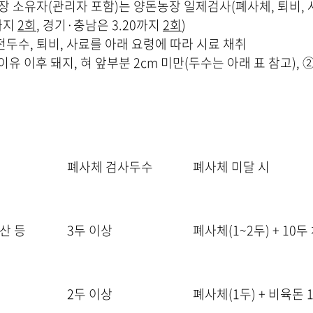
농장 소유자(관리자 포함)는 양돈농장 일제검사(폐사체, 퇴비, 
일까지
2
회
, 경기·충남은 3.20까지
2
회
)
 전두수, 퇴비, 사료를 아래 요령에 따라 시료 채취
이유 이후 돼지, 혀 앞부분 2cm 미만(두수는 아래 표 참고),
폐사체 검사두수
폐사체 미달 시
산 등
3두 이상
폐사체(1~2두) + 10
2두 이상
폐사체(1두) + 비육돈 