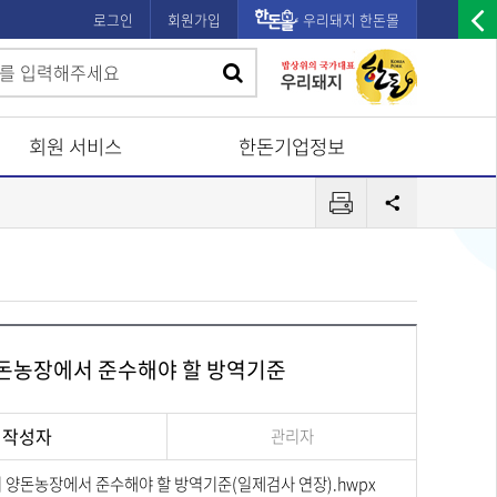
로그인
회원가입
우리돼지 한돈몰
우
검
검
측
색
광
색
고
회원 서비스
한돈기업정보
배
프
너
공
린
유
열
터
기
양돈농장에서 준수해야 할 방역기준
작성자
관리자
 양돈농장에서 준수해야 할 방역기준(일제검사 연장).hwpx