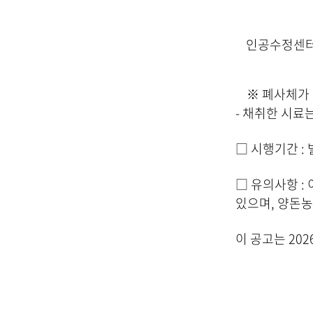
인공수정센
※ 폐사체가 전
- 채취한 시료
□ 시행기간 :
□ 유의사항 :
있으며, 양돈농
이 공고는 202