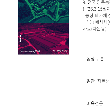
,
9. 전국 양돈
첨
(~’26.3.15
부
- 농장 폐사체
파
* ① 폐사체(
일
사료(자돈용)
,
내
용
을
제
농장 구분
공
합
니
다
일관·자돈생
.
비육전문