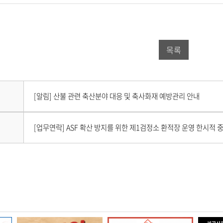
이
위
이
스
터
버
북
공
밴
목록
공
유
드
유
하
공
하
기
유
다
[알림] 산불 관련 축산분야 대응 및 축사화재 예방관리 안내
음
기
하
게
시
이
기
[업무연락] ASF 확산 방지를 위한 제1검정소 환적장 운영 한시적 
물
전
이
게
없
시
습
물
니
이
다
없
.
습
니
다