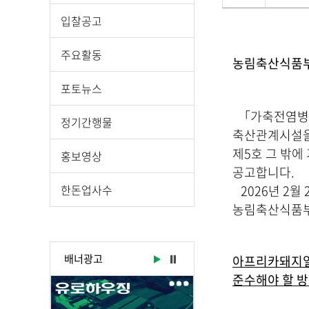
운
로
게
입찰공고
드
시
물
주요활동
농림축산식품부 
상
세
포토뉴스
보
기
「가축전염병 예
정기간행물
로
축산관계시설을 
제
제5호 그 밖에
홍보영상
목
공고합니다.
,
한돈업사수
2026년 2월 
작
농림축산식품
성
일
,
배너광고
아프리카돼지열
작
준수해야 할 
성
자