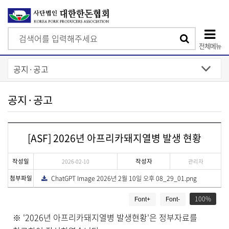
검
검
색
전체메뉴
색
상
단
모
공지·공고
바
일
[ASF] 2026년 아프리카돼지열병 발생 현황
메
뉴
작성일
작성자
2026-02-10
관리자
첨부파일
ChatGPT Image 2026년 2월 10일 오후 08_29_01.png
다
운
게
로
드
100
Font+
Font-
시
물
'2026년 아프리카돼지열병 발생현황'은 정부자료를
※
상