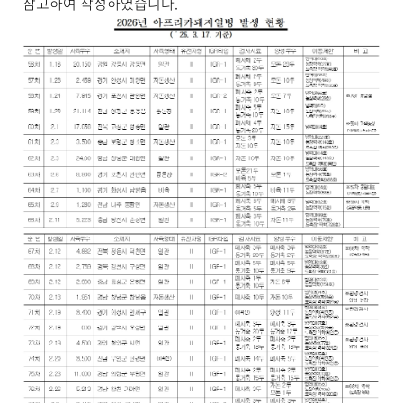
참고하여 작성하였습니다.
세
보
기
로
제
목
,
작
성
일
,
작
성
자
,
첨
부
파
일
,
내
용