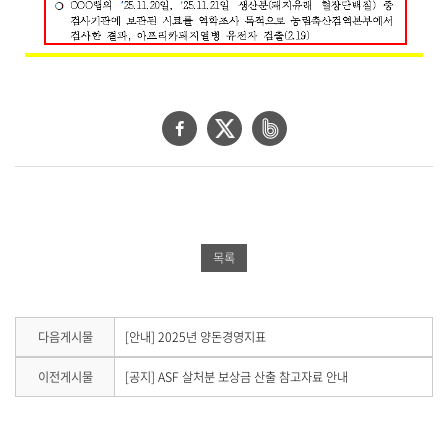
페
트
네
이
위
이
스
터
버
북
공
밴
공
유
드
목록
유
하
공
하
기
유
기
하
다
다음게시물
[안내] 2025년 양돈경영지표
음
기
게
이
이전게시물
[공지] ASF 살처분 보상금 산출 참고자료 안내
시
전
물
게
이
시
없