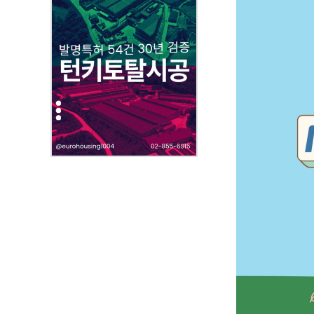
성
자
,
첨
부
파
일
,
내
용
을
제
공
합
니
다
.