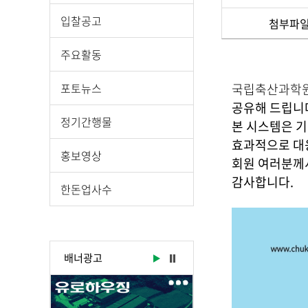
입찰공고
첨부파
게
주요활동
시
물
포토뉴스
국립축산과학원
상
공유해 드립니
세
정기간행물
본 시스템은 
보
효과적으로 대
기
홍보영상
로
회원 여러분께
제
감사합니다.
한돈업사수
목
,
작
성
배너광고
일
,
작