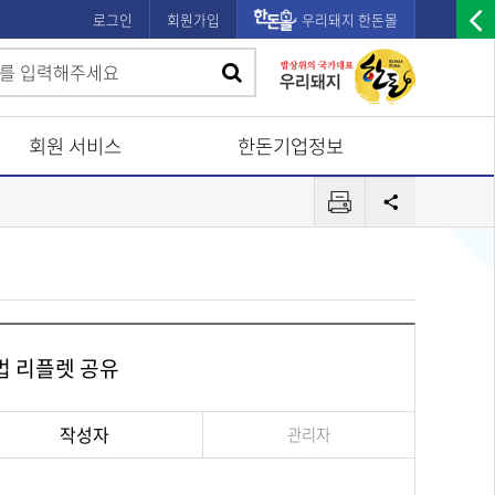
로그인
회원가입
우리돼지 한돈몰
우
검
검
측
색
광
색
고
회원 서비스
한돈기업정보
배
프
너
공
린
유
열
터
기
법 리플렛 공유
작성자
관리자