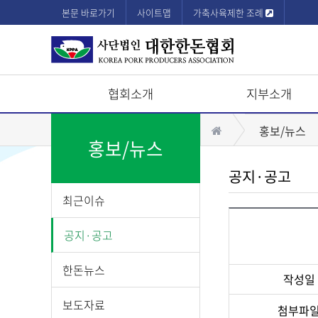
본문 바로가기
사이트맵
가축사육제한 조례
협회소개
지부소개
상
홈
홍보/뉴스
단
홍보/뉴스
모
공지·공고
바
최근이슈
일
메
공지·공고
뉴
한돈뉴스
작성일
보도자료
첨부파