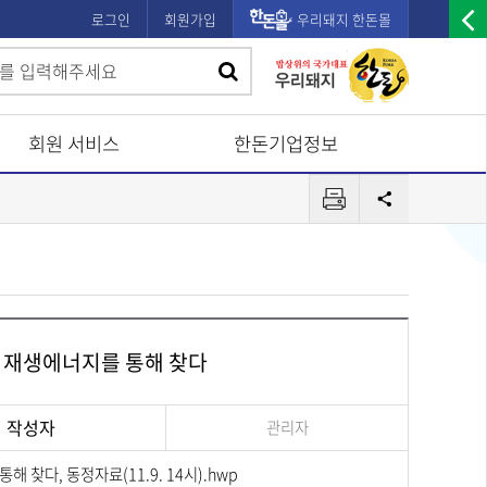
로그인
회원가입
우리돼지 한돈몰
우
검
검
측
색
광
색
고
회원 서비스
한돈기업정보
배
프
너
공
린
유
열
터
기
, 재생에너지를 통해 찾다
작성자
관리자
찾다, 동정자료(11.9. 14시).hwp