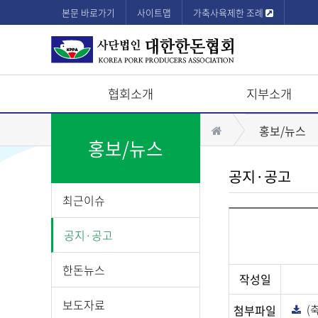
본문 바로가기
사이트맵
가축사육제한 조례
협회소개
지부소개
상
홈
홍보/뉴스
단
홍보/뉴스
모
공지·공고
바
최근이슈
일
메
공지·공고
뉴
한돈뉴스
작성일
보도자료
첨부파일
(
다