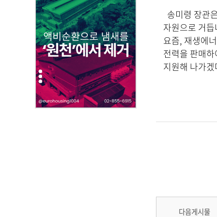
,
송미령 장관은 
첨
부
자원으로 거듭나
파
요즘, 재생에너
일
전력을 판매하여
,
지원해 나가겠다
내
용
을
제
공
합
니
다
.
다음게시물