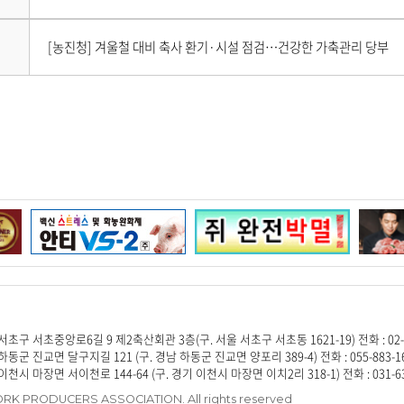
음
기
하
게
시
이
기
[농진청] 겨울철 대비 축사 환기·시설 점검…건강한 가축관리 당부
물
전
이
게
없
시
습
물
니
이
다
없
.
습
니
다
.
서초구 서초중앙로6길 9 제2축산회관 3층(구. 서울 서초구 서초동 1621-19) 전화 : 02-581-
하동군 진교면 달구지길 121 (구. 경남 하동군 진교면 양포리 389-4) 전화 : 055-883-1647
이천시 마장면 서이천로 144-64 (구. 경기 이천시 마장면 이치2리 318-1) 전화 : 031-632-
RK PRODUCERS ASSOCIATION. All rights reserved