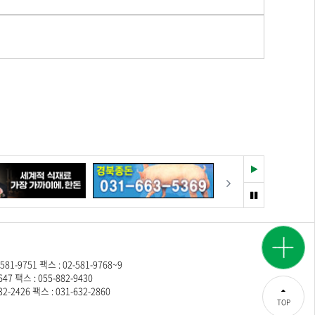
재
다음
생
멈
춤
광고
시세
문의
정보
9751 팩스 : 02-581-9768~9
 팩스 : 055-882-9430
2426 팩스 : 031-632-2860
TOP