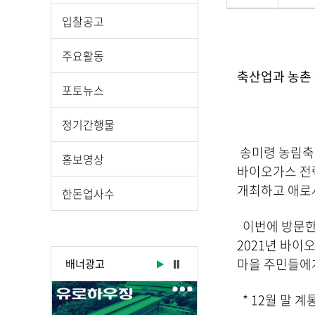
운
로
게
입찰공고
드
시
물
주요활동
상
축산업과 농촌 
세
포토뉴스
보
기
정기간행물
로
제
송미령 농림축산
홍보영상
목
바이오가스 전력
,
개최하고 애로
한돈업사수
작
성
이번에 방문한 
일
2021년 바이
,
마을 주민들에
배너광고
작
성
* 12월 말 계
자