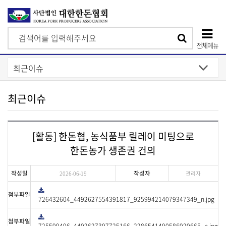
검
검
색
전체메뉴
색
상
단
모
최근이슈
바
일
[활동] 한돈협, 농식품부 릴레이 미팅으로
메
한돈농가 생존권 건의
뉴
작성일
작성자
2026-06-19
관리자
다
첨부파일
운
726432604_4492627554391817_925994214079347349_n.jpg
로
드
다
첨부파일
운