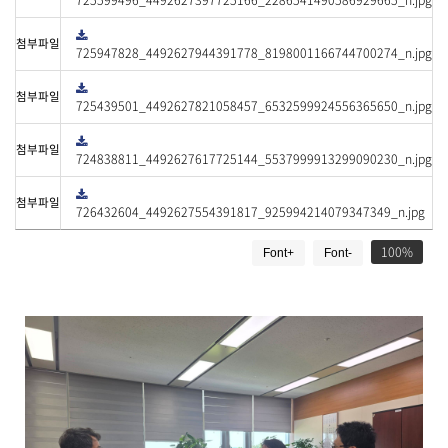
725599496_4492627397725166_2286541490586929665_n.jpg
로
드
다
첨부파일
운
725947828_4492627944391778_8198001166744700274_n.jpg
로
드
다
첨부파일
운
725439501_4492627821058457_6532599924556365650_n.jpg
로
드
다
첨부파일
운
724838811_4492627617725144_5537999913299090230_n.jpg
로
드
다
첨부파일
운
726432604_4492627554391817_925994214079347349_n.jpg
로
드
게
100
Font+
Font-
시
물
상
세
보
기
로
제
목
,