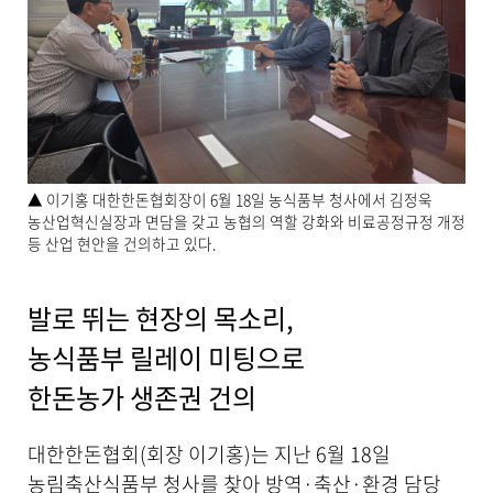
작
성
일
,
작
성
자
,
첨
▲ 이기홍 대한한돈협회장이 6월 18일 농식품부 청사에서 김정욱
부
농산업혁신실장과 면담을 갖고 농협의 역할 강화와 비료공정규정 개정
파
등 산업 현안을 건의하고 있다.
일
,
내
발로 뛰는 현장의 목소리,
용
을
농식품부 릴레이 미팅으로
제
공
한돈농가 생존권 건의
합
니
대한한돈협회(회장 이기홍)는 지난 6월 18일
다
.
농림축산식품부 청사를 찾아 방역·축산·환경 담당