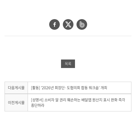
페
트
네
이
위
이
스
터
버
북
공
밴
공
유
드
목록
유
하
공
하
기
유
기
하
다
다음게시물
[활동] '2026년 회장단·도협의회 합동 워크숍' 개최
음
기
게
이
[성명서] 소비자 알 권리 훼손하는 배달앱 원산지 표시 완화 즉각
이전게시물
시
전
중단하라
물
게
이
시
없
물
습
이
니
없