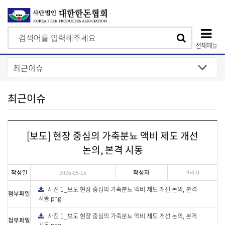
검
검
색
전체메뉴
색
상
단
모
최근이슈
바
일
[보도] 현장 중심의 가축분뇨 액비 제도 개선
메
논의, 본격 시동
뉴
작성일
작성자
2026-05-15
관리자
사진 1_보도 현장 중심의 가축분뇨 액비 제도 개선 논의, 본격
다
첨부파일
운
시동.png
로
드
사진 1_보도 현장 중심의 가축분뇨 액비 제도 개선 논의, 본격
다
첨부파일
운