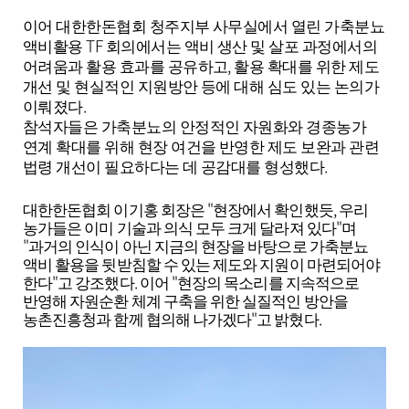
이어 대한한돈협회 청주지부 사무실에서 열린 가축분뇨
TF
액비활용
회의에서는 액비 생산 및 살포 과정에서의
,
어려움과 활용 효과를 공유하고
활용 확대를 위한 제도
개선 및 현실적인 지원방안 등에 대해 심도 있는 논의가
.
이뤄졌다
참석자들은 가축분뇨의 안정적인 자원화와 경종농가
연계 확대를 위해 현장 여건을 반영한 제도 보완과 관련
.
법령 개선이 필요하다는 데 공감대를 형성했다
"
,
대한한돈협회 이기홍 회장은
현장에서 확인했듯
우리
"
농가들은 이미 기술과 의식 모두 크게 달라져 있다
며
"
과거의 인식이 아닌 지금의 현장을 바탕으로 가축분뇨
액비 활용을 뒷받침할 수 있는 제도와 지원이 마련되어야
"
.
"
한다
고 강조했다
이어
현장의 목소리를 지속적으로
반영해 자원순환 체계 구축을 위한 실질적인 방안을
"
.
농촌진흥청과 함께 협의해 나가겠다
고 밝혔다