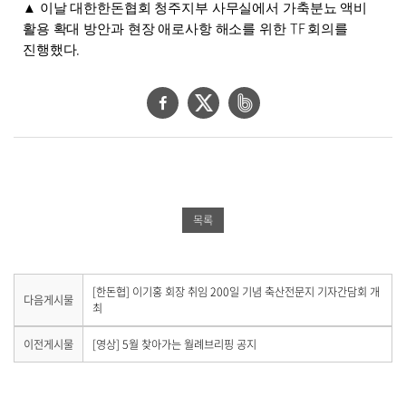
▲
이날 대한한돈협회 청주지부 사무실에서 가축분뇨 액비
TF
활용 확대 방안과 현장 애로사항 해소를 위한
회의를
.
진행했다
페
트
네
이
위
이
스
터
버
북
공
밴
공
유
드
목록
유
하
공
하
기
유
기
하
다
[한돈협] 이기홍 회장 취임 200일 기념 축산전문지 기자간담회 개
다음게시물
음
최
기
게
시
이
이전게시물
[영상] 5월 찾아가는 월례브리핑 공지
물
전
이
게
없
시
습