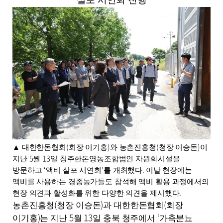
작
성
일
,
작
성
자
,
첨
부
파
일
,
내
용
(
)
(
)
▲
대한한돈협회
회장 이기홍
와 농촌진흥청
청장 이승돈
이
을
5
13
지난
월
일 청주한돈영농조합법인 자원화시설을
제
‘
’
.
방문하고
액비 살포 시연회
를 개최했다
이날 현장에는
공
액비를 사용하는 경종농가들도 참석해 액비 활용 과정에서의
합
.
현장 의견과 활성화를 위한 다양한 의견을 제시했다
니
(
)
(
다
농촌진흥청
청장 이승돈
과 대한한돈협회
회장
.
)
5
13
‘
이기홍
는 지난
월
일 충북 청주에서
가축분뇨