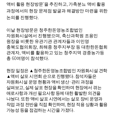
’
,
액비 활용 현장방문
을 추진하고
가축분뇨 액비 활용
과정에서의 현장 문제점 발굴과 해결방안 마련을 위한
.
논의를 진행했다
이날 현장방문은 청주한돈영농조합법인
,
자원화시설에서 진행됐으며
축산과학원 조용민
원장을 비롯한 유관기관 관계자들과 이민영
,
충북도협의회장
최해종 청주지부장 등 대한한돈협회
,
관계자
액비를 활용하고 있는 청주지역 경종농가등
60
.
총
여명이 참석했다
현장 일정은
▲
청주한돈영농조합법인 자원화시설 견학
.
▲
액비 살포 시연회 순으로 진행됐다
참석자들은
·
자원화시설 운영 현황과 액비 생산
관리 과정을
,
살펴보고
실제 살포 현장을 확인하며 현장에서 겪는
애로사항과 개선 필요사항 등에 대한 활발한 의견을
.
나눴다
또한 액비 살포 시연에서는 살포 장비 운영과
,
작업 과정 전반을 직접 확인하며
현장 적용 상황과 활용
.
가능성 등을 점검하는 시간을 가졌다