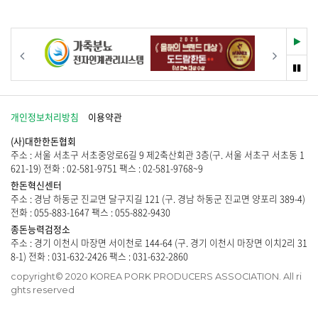
물
니
이
다
없
.
습
재
이전
다음
니
생
다
멈
.
춤
개인정보처리방침
이용약관
(사)대한한돈협회
주소 : 서울 서초구 서초중앙로6길 9 제2축산회관 3층(구. 서울 서초구 서초동 1
621-19) 전화 : 02-581-9751 팩스 : 02-581-9768~9
한돈혁신센터
주소 : 경남 하동군 진교면 달구지길 121 (구. 경남 하동군 진교면 양포리 389-4)
전화 : 055-883-1647 팩스 : 055-882-9430
종돈능력검정소
주소 : 경기 이천시 마장면 서이천로 144-64 (구. 경기 이천시 마장면 이치2리 31
8-1) 전화 : 031-632-2426 팩스 : 031-632-2860
copyright© 2020 KOREA PORK PRODUCERS ASSOCIATION. All ri
ghts reserved