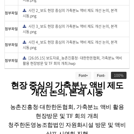
시동.png
로
드
사진 2_보도 현장 중심의 가축분뇨 액비 제도 개선 논의, 본격
다
첨부파일
운
시동.png
로
드
사진 3_보도 현장 중심의 가축분뇨 액비 제도 개선 논의, 본격
다
첨부파일
운
시동.png
로
드
사진 4_보도 현장 중심의 가축분뇨 액비 제도 개선 논의, 본격
다
첨부파일
운
시동.png
로
드
[26.05.15] 보도자료_농촌진흥청·대한한돈협회, 가축분뇨 액비
다
첨부파일
운
활용 현장방문 및 TF 회의 개최.hwp
로
드
게
100
Font+
Font-
시
물
현장 중심의 가축분뇨 액비 제도
상
개선 논의
,
본격 시동
세
보
농촌진흥청
·
대한한돈협회
,
가축분뇨 액비 활용
기
로
현장방문 및
TF
회의 개최
제
청주한돈영농조합법인 자원화시설 방문 및 액비
목
,
살포 시연회 진행