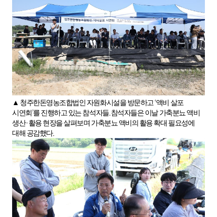
‘
▲
청주한돈영농조합법인 자원화시설을 방문하고
액비 살포
’
.
시연회
를 진행하고 있는 참석자들
참석자들은 이날 가축분뇨 액비
·
생산
활용 현장을 살펴보며 가축분뇨 액비의 활용 확대 필요성에
.
대해 공감했다