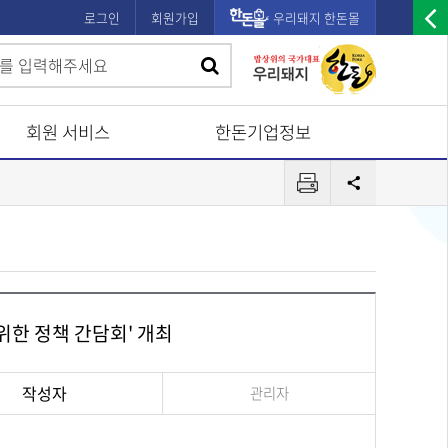
로그인
회원가입
우리돼지 한돈몰
우
검
검
측
색
광
색
고
회원 서비스
한돈기업정보
배
프
너
공
린
유
열
터
기
위한 정책 간담회' 개최
작성자
관리자