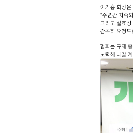
이기홍 회장은
"수년간 지속되
그리고 실효성 
간곡히 요청드
협회는 규제 중
노력해 나갈 계