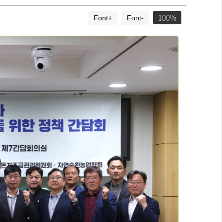
100
Font+
Font-