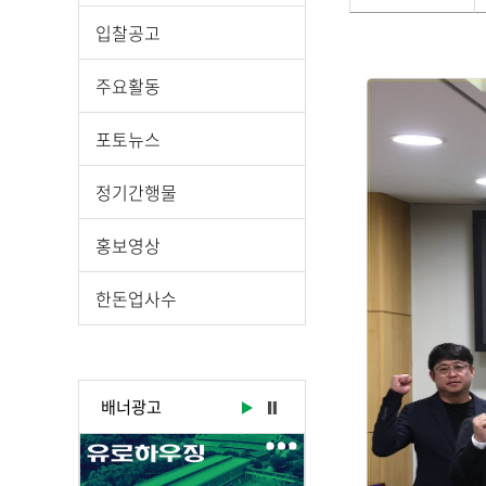
게
입찰공고
시
물
주요활동
상
세
포토뉴스
보
기
정기간행물
로
제
홍보영상
목
,
한돈업사수
작
성
일
,
배너광고
작
성
자