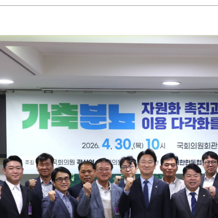
운
로
드