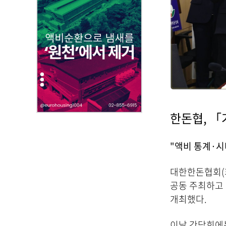
,
첨
부
파
일
,
내
용
을
제
한돈협, 「
공
합
"액비 통계·시
니
다
대한한돈협회(
.
공동 주최하고
개최했다.
이날 간담회에