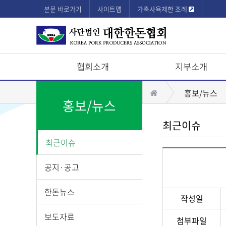
본문 바로가기
사이트맵
가축사육제한 조례
협회소개
지부소개
상
홈
홍보/뉴스
단
홍보/뉴스
모
최근이슈
바
최근이슈
일
메
공지·공고
뉴
한돈뉴스
작성일
보도자료
첨부파일