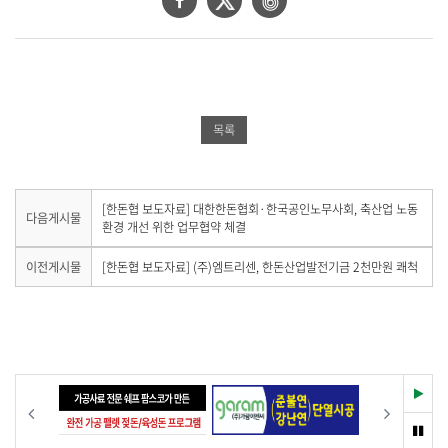
이
위
이
스
터
버
북
공
밴
공
유
드
목록
유
하
공
하
기
유
기
하
다
[한돈협 보도자료] 대한한돈협회·한국공인노무사회, 축산업 노동
다음게시물
음
환경 개선 위한 업무협약 체결
기
게
시
이
이전게시물
[한돈협 보도자료] (주)엠트리센, 한돈산업발전기금 2천만원 쾌척
물
전
이
게
없
시
습
물
니
이
다
없
.
습
재
이전
다음
니
생
다
멈
.
춤