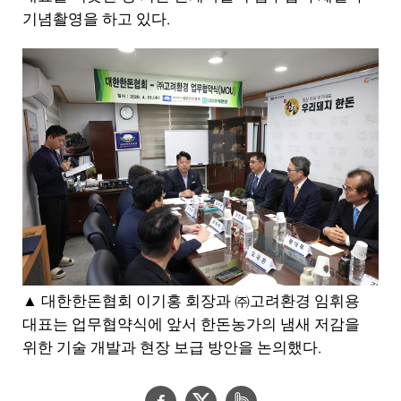
.
기념촬영을 하고 있다
▲
대한한돈협회 이기홍 회장과
㈜
고려환경 임휘용
대표는 업무협약식에 앞서 한돈농가의 냄새 저감을
.
위한 기술 개발과 현장 보급 방안을 논의했다
페
트
네