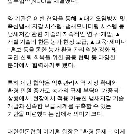
(MOU)
.
업무협약
을 체결했다
양 기관은 이번 협약을 통해
▲
대기오염방지 및
·
축산냄새 저감 시스템
냄새모니터링 시스템 등
·
,
냄새저감 관련 기술의 지속적인 연구
개발
▲
,
·
개발
기술의 한돈 농가 현장 보급
▲
교육
세미나
·
홍보 등을 통한 농가 환경 관리
역량 강화 및
국민 신뢰 회복을 위한 공동 협력 등 다양한
.
분야에서 협력하기로 했다
특히 이번 협약은 악취관리지역 지정 확대와
환경 민원 증가로 농가의 규제 부담이 가중되는
,
상황에서
현장에서 적용 가능한 냄새저감 기술
개
발과 신속한 보급 체계를 구축할 수 있는
.
기반을 마련했다는 점에서 의미가
크다
“
대한한돈협회 이기홍 회장은
환경 문제는 이제