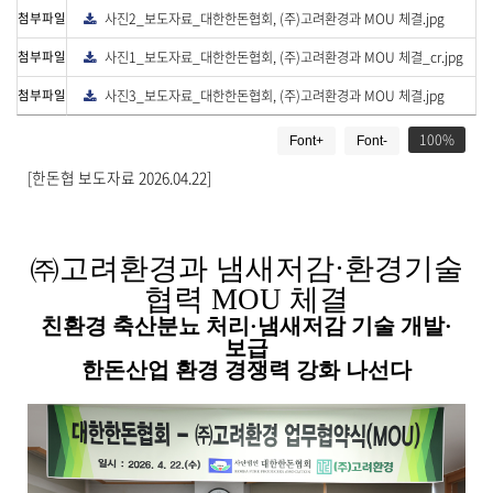
로
첨부파일
사진2_보도자료_대한한돈협회, (주)고려환경과 MOU 체결.jpg
다
드
운
로
첨부파일
사진1_보도자료_대한한돈협회, (주)고려환경과 MOU 체결_cr.jpg
다
드
운
로
첨부파일
사진3_보도자료_대한한돈협회, (주)고려환경과 MOU 체결.jpg
다
드
운
게
로
드
100
Font+
Font-
시
물
[한돈협 보도자료 2026.04.22]
상
세
보
기
㈜
고려환경과 냄새저감
·
환경기술
로
협력
MOU
체결
제
목
친환경 축산분뇨 처리
·
냄새저감 기술 개발
·
,
보급
작
한돈산업 환경 경쟁력 강화 나선다
성
일
,
작
성