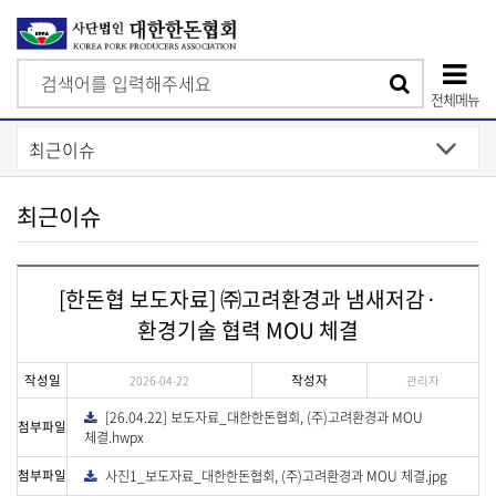
검
검
색
전체메뉴
색
상
단
모
최근이슈
바
일
[한돈협 보도자료] ㈜고려환경과 냄새저감·
메
환경기술 협력 MOU 체결
뉴
작성일
작성자
2026-04-22
관리자
[26.04.22] 보도자료_대한한돈협회, (주)고려환경과 MOU
다
첨부파일
운
체결.hwpx
로
드
첨부파일
사진1_보도자료_대한한돈협회, (주)고려환경과 MOU 체결.jpg
다
운