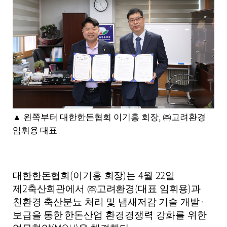
자
,
첨
부
파
일
,
내
용
을
제
공
,
▲
왼쪽부터 대한한돈협회 이기홍 회장
㈜
고려환경
합
임휘용
대표
니
다
.
(
)
4
22
대한한돈협회
이기홍 회장
는
월
일
2
(
)
제
축산회관에서
㈜
고려환경
대표 임휘용
과
·
친환경 축산분뇨 처리 및 냄새저감 기술 개발
보급을 통한
한돈산업 환경경쟁력 강화를 위한