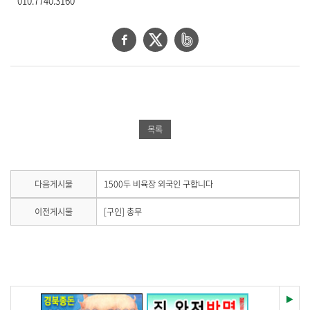
010.7740.3160
기
로
제
페
트
네
목
이
위
이
,
작
스
터
버
성
북
공
밴
일
,
공
유
드
목록
작
유
하
공
성
자
하
기
유
,
기
하
다
다음게시물
1500두 비육장 외국인 구합니다
첨
음
부
기
게
이
이전게시물
[구인] 총무
파
시
전
일
물
게
,
이
시
내
없
물
습
용
이
니
을
없
다
습
재
제
이전
다음
.