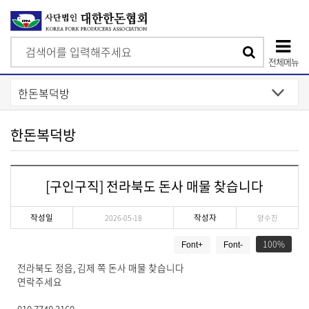
검
검
색
전체메뉴
색
상
단
모
한돈복덕방
바
일
[구인구직] 전라북도 돈사 매물 찾습니다
메
뉴
작성일
작성자
2026-05-18
양수진
게
100
Font+
Font-
시
물
전라북도 정읍, 김제 쪽 돈사 매물 찾습니다
상
연락주세요
세
보