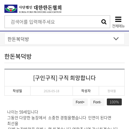
검
검
색
전체메뉴
색
상
단
모
한돈복덕방
바
일
[구인구직] 구직 희망합니다
메
뉴
작성일
작성자
2026-05-18
정태철
게
100
Font+
Font-
시
물
나이는 59세입니다
상
그동안 다양한 농장에서 소중한 경험을했습니다 인연이 된다면
세
최선을
보