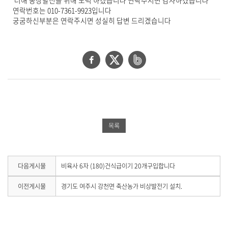
더해 농장발전을 위해 노력 하겠습니다 연락주시면 감사하겠습니다
기
연락번호는 010-7361-9923입니다
로
궁굼하신부분은 연락주시면 성실히 답변 드리겠습니다
제
목
,
작
페
트
네
성
이
위
이
일
,
스
터
버
작
북
공
밴
성
자
공
유
드
목록
,
유
하
공
첨
부
하
기
유
파
기
하
다
다음게시물
비육사 6자 (180)건식급이기 20개구입합니다
일
음
,
기
게
이
이전게시물
경기도 여주시 강천면 축산농가 비상발전기 설치.
내
시
전
용
물
게
을
이
시
제
없
물